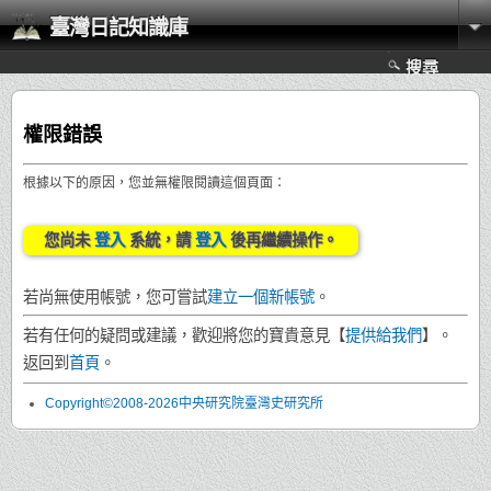
臺灣日記知識庫
搜尋
權限錯誤
根據以下的原因，您並無權限閱讀這個頁面：
您尚未
登入
系統，請
登入
後再繼續操作。
若尚無使用帳號，您可嘗試
建立一個新帳號
。
若有任何的疑問或建議，歡迎將您的寶貴意見【
提供給我們
】。
返回到
首頁
。
Copyright©2008-2026中央研究院臺灣史研究所