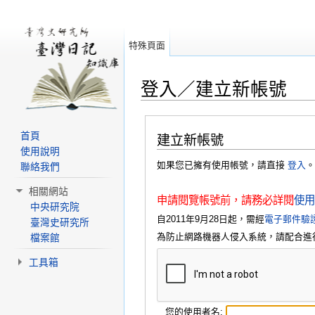
特殊頁面
登入／建立新帳號
跳轉到：
導覽
、
搜尋
首頁
建立新帳號
使用說明
如果您已擁有使用帳號，請直接
登入
。
聯絡我們
相關網站
申請閱覽帳號前，請務必詳閱
使用
中央研究院
自2011年9月28日起，需經
電子郵件驗
臺灣史研究所
為防止網路機器人侵入系統，請配合進
檔案館
工具箱
您的使用者名: