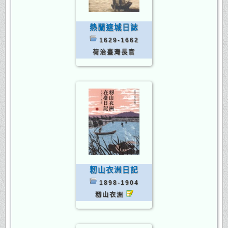
熱蘭遮城日誌
1629-1662
荷治臺灣長官
籾山衣洲日記
1898-1904
籾山衣洲