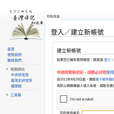
特殊頁面
登入／建立新帳號
跳轉到：
導覽
、
搜尋
首頁
建立新帳號
使用說明
如果您已擁有使用帳號，請直接
登入
。
聯絡我們
相關網站
申請閱覽帳號前，請務必詳閱
使用
中央研究院
自2011年9月28日起，需經
電子郵件驗
臺灣史研究所
為防止網路機器人侵入系統，請配合進
檔案館
工具箱
您的使用者名: