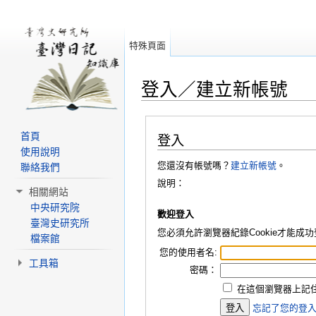
特殊頁面
登入／建立新帳號
跳轉到：
導覽
、
搜尋
首頁
登入
使用說明
您還沒有帳號嗎？
建立新帳號
。
聯絡我們
說明：
相關網站
中央研究院
歡迎登入
臺灣史研究所
您必須允許瀏覽器紀錄Cookie才能
檔案館
您的使用者名:
工具箱
密碼：
在這個瀏覽器上記住
忘記了您的登