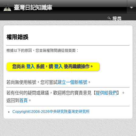
臺灣日記知識庫
搜尋
權限錯誤
根據以下的原因，您並無權限閱讀這個頁面：
您尚未
登入
系統，請
登入
後再繼續操作。
若尚無使用帳號，您可嘗試
建立一個新帳號
。
若有任何的疑問或建議，歡迎將您的寶貴意見【
提供給我們
】。
返回到
首頁
。
Copyright©2008-2026中央研究院臺灣史研究所