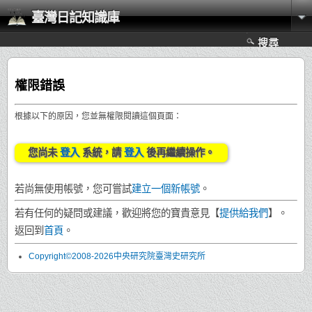
臺灣日記知識庫
搜尋
權限錯誤
根據以下的原因，您並無權限閱讀這個頁面：
您尚未
登入
系統，請
登入
後再繼續操作。
若尚無使用帳號，您可嘗試
建立一個新帳號
。
若有任何的疑問或建議，歡迎將您的寶貴意見【
提供給我們
】。
返回到
首頁
。
Copyright©2008-2026中央研究院臺灣史研究所